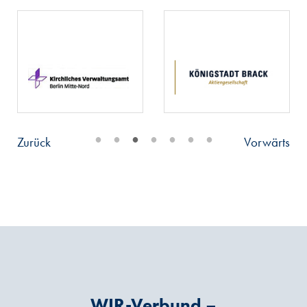
•
•
•
•
•
•
•
Zurück
Vorwärts
WIR-Verbund –