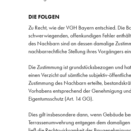
DIE FOLGEN
Zu Recht, wie der VGH Bayern entschied. Die Bau
schwerwiegenden, offenkundigen Fehler enthält
des Nachbarn sind an dessen damalige Zustimmu
nachbarrechtliche Stellung ihres Vorgängers ein
Die Zustimmung ist grundstücksbezogen und hat 
einen Verzicht auf sämtliche subjektiv-öffentlich
Zustimmung des Nachbarn erteilte, bestandskrä
Vorhabens entsprechend der Genehmigung und
Eigentumsschutz (Art. 14 GG).
Dies gilt insbesondere dann, wenn Gebäude bere
Terrassenumwehrung entgegen dem damaligen Ein
ließ die Rechtswirksamkeit der Baugenehmigung