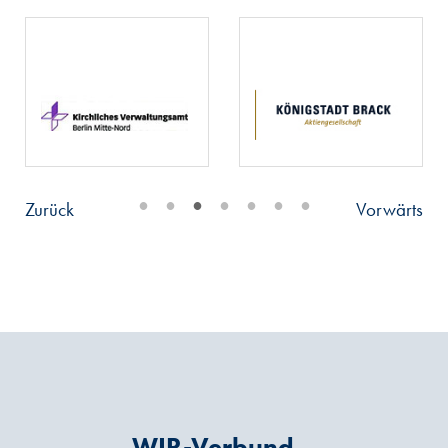
•
•
•
•
•
•
•
Zurück
Vorwärts
WIR-Verbund –